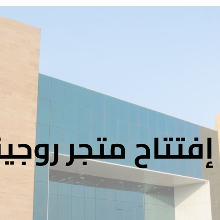
إفتتاح متجر روجين