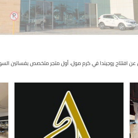
 عن افتتاح روجيندا في كرم مول، أول متجر متخصص بفساتين السه